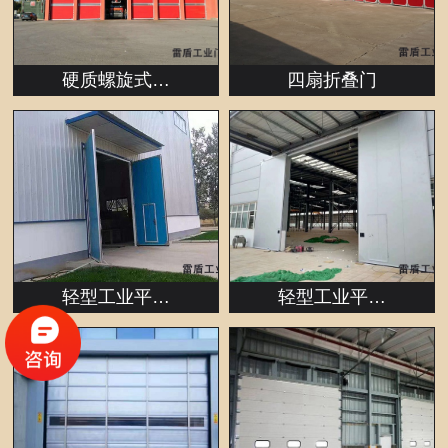
硬质螺旋式…
四扇折叠门
轻型工业平…
轻型工业平…