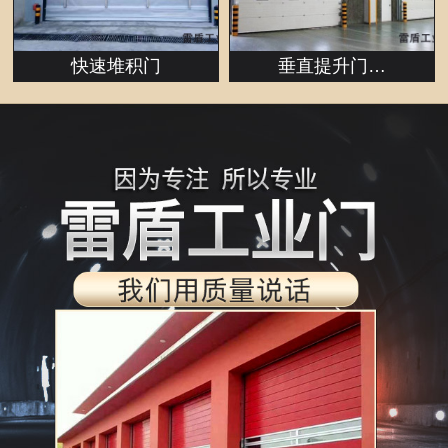
快速堆积门
垂直提升门…