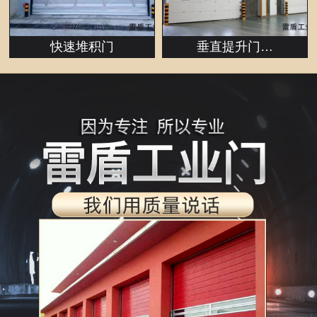
快速堆积门
垂直提升门…