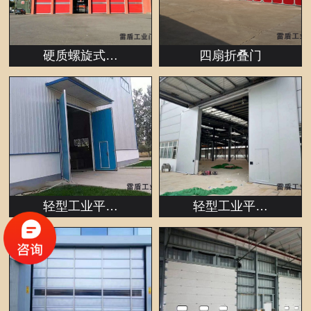
硬质螺旋式…
四扇折叠门
轻型工业平…
轻型工业平…